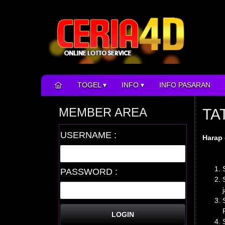
TOGEL
INFO
INFO PASARAN
MEMBER AREA
TA
USERNAME :
Harap 
PASSWORD :