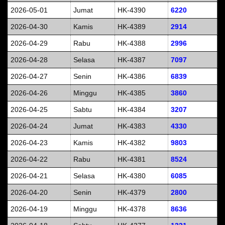
2026-05-01
Jumat
HK-4390
6220
2026-04-30
Kamis
HK-4389
2914
2026-04-29
Rabu
HK-4388
2996
2026-04-28
Selasa
HK-4387
7097
2026-04-27
Senin
HK-4386
6839
2026-04-26
Minggu
HK-4385
3860
2026-04-25
Sabtu
HK-4384
3207
2026-04-24
Jumat
HK-4383
4330
2026-04-23
Kamis
HK-4382
9803
2026-04-22
Rabu
HK-4381
8524
2026-04-21
Selasa
HK-4380
6085
2026-04-20
Senin
HK-4379
2800
2026-04-19
Minggu
HK-4378
8636