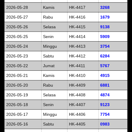
2026-05-28
Kamis
HK-4417
3268
2026-05-27
Rabu
HK-4416
1679
2026-05-26
Selasa
HK-4415
9138
2026-05-25
Senin
HK-4414
5909
2026-05-24
Minggu
HK-4413
3754
2026-05-23
Sabtu
HK-4412
6284
2026-05-22
Jumat
HK-4411
5767
2026-05-21
Kamis
HK-4410
4915
2026-05-20
Rabu
HK-4409
6881
2026-05-19
Selasa
HK-4408
4874
2026-05-18
Senin
HK-4407
9123
2026-05-17
Minggu
HK-4406
7754
2026-05-16
Sabtu
HK-4405
0983