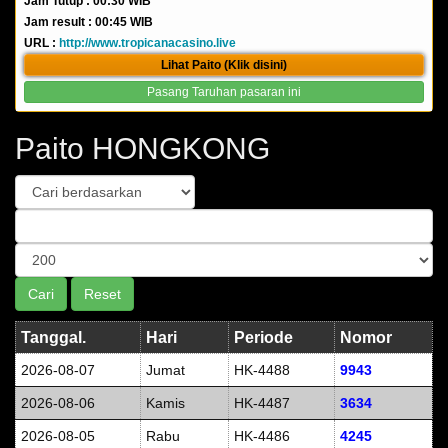
Jam Tutup : 00:30 WIB
Jam result : 00:45 WIB
URL :
http://www.tropicanacasino.live
Lihat Paito (Klik disini)
Pasang Taruhan pasaran ini
Paito HONGKONG
Tanggal.
Hari
Periode
Nomor
2026-08-07
Jumat
HK-4488
9943
2026-08-06
Kamis
HK-4487
3634
2026-08-05
Rabu
HK-4486
4245