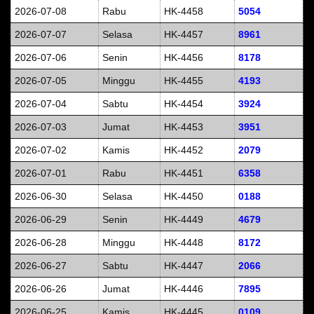
2026-07-08
Rabu
HK-4458
5054
2026-07-07
Selasa
HK-4457
8961
2026-07-06
Senin
HK-4456
8178
2026-07-05
Minggu
HK-4455
4193
2026-07-04
Sabtu
HK-4454
3924
2026-07-03
Jumat
HK-4453
3951
2026-07-02
Kamis
HK-4452
2079
2026-07-01
Rabu
HK-4451
6358
2026-06-30
Selasa
HK-4450
0188
2026-06-29
Senin
HK-4449
4679
2026-06-28
Minggu
HK-4448
8172
2026-06-27
Sabtu
HK-4447
2066
2026-06-26
Jumat
HK-4446
7895
2026-06-25
Kamis
HK-4445
0109