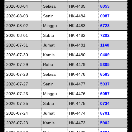
2026-08-04
Selasa
HK-4485
8053
2026-08-03
Senin
HK-4484
0087
2026-08-02
Minggu
HK-4483
6723
2026-08-01
Sabtu
HK-4482
7292
2026-07-31
Jumat
HK-4481
1140
2026-07-30
Kamis
HK-4480
0409
2026-07-29
Rabu
HK-4479
5305
2026-07-28
Selasa
HK-4478
6583
2026-07-27
Senin
HK-4477
5937
2026-07-26
Minggu
HK-4476
6057
2026-07-25
Sabtu
HK-4475
0734
2026-07-24
Jumat
HK-4474
8701
2026-07-23
Kamis
HK-4473
5902