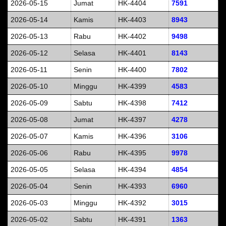
2026-05-15
Jumat
HK-4404
7591
2026-05-14
Kamis
HK-4403
8943
2026-05-13
Rabu
HK-4402
9498
2026-05-12
Selasa
HK-4401
8143
2026-05-11
Senin
HK-4400
7802
2026-05-10
Minggu
HK-4399
4583
2026-05-09
Sabtu
HK-4398
7412
2026-05-08
Jumat
HK-4397
4278
2026-05-07
Kamis
HK-4396
3106
2026-05-06
Rabu
HK-4395
9978
2026-05-05
Selasa
HK-4394
4854
2026-05-04
Senin
HK-4393
6960
2026-05-03
Minggu
HK-4392
3015
2026-05-02
Sabtu
HK-4391
1363