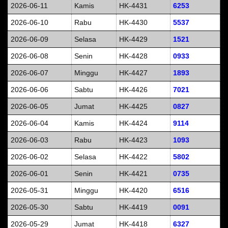
2026-06-11
Kamis
HK-4431
6253
2026-06-10
Rabu
HK-4430
5537
2026-06-09
Selasa
HK-4429
1521
2026-06-08
Senin
HK-4428
0933
2026-06-07
Minggu
HK-4427
1893
2026-06-06
Sabtu
HK-4426
7021
2026-06-05
Jumat
HK-4425
0827
2026-06-04
Kamis
HK-4424
9114
2026-06-03
Rabu
HK-4423
1093
2026-06-02
Selasa
HK-4422
5802
2026-06-01
Senin
HK-4421
0735
2026-05-31
Minggu
HK-4420
6516
2026-05-30
Sabtu
HK-4419
0091
2026-05-29
Jumat
HK-4418
6327