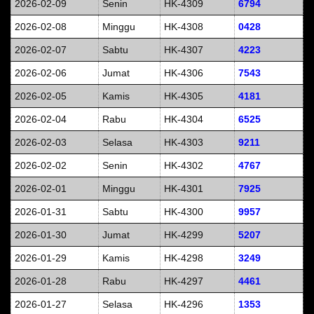
2026-02-09
Senin
HK-4309
6794
2026-02-08
Minggu
HK-4308
0428
2026-02-07
Sabtu
HK-4307
4223
2026-02-06
Jumat
HK-4306
7543
2026-02-05
Kamis
HK-4305
4181
2026-02-04
Rabu
HK-4304
6525
2026-02-03
Selasa
HK-4303
9211
2026-02-02
Senin
HK-4302
4767
2026-02-01
Minggu
HK-4301
7925
2026-01-31
Sabtu
HK-4300
9957
2026-01-30
Jumat
HK-4299
5207
2026-01-29
Kamis
HK-4298
3249
2026-01-28
Rabu
HK-4297
4461
2026-01-27
Selasa
HK-4296
1353