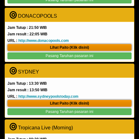
Pasang Taruhan pasaran ini
DONACOPOOLS
Jam Tutup : 21:50 WIB
Jam result : 22:05 WIB
URL :
http://www.donacopools.com
Lihat Paito (Klik disini)
Pasang Taruhan pasaran ini
SYDNEY
Jam Tutup : 13:30 WIB
Jam result : 13:50 WIB
URL :
http://www.sydneypoolstoday.com
Lihat Paito (Klik disini)
Pasang Taruhan pasaran ini
Tropicana Live (Morning)